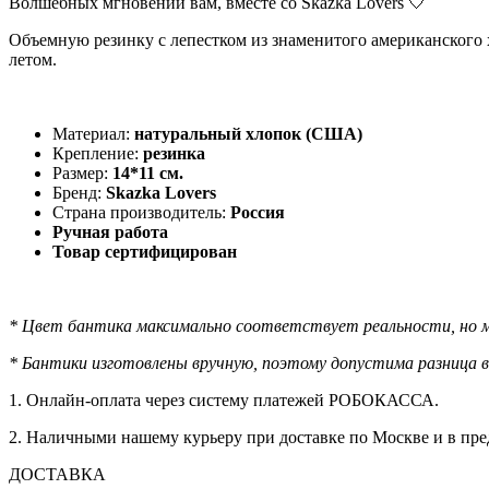
Волшебных мгновений вам, вместе со Skazka Lovers 🤍
Объемную резинку с лепестком из знаменитого американского х
летом.
Материал:
натуральный хлопок (США)
Крепление:
резинка
Размер:
14*11 см.
Бренд:
Skazka Lovers
Страна производитель:
Россия
Ручная работа
Товар сертифицирован
* Цвет бантика максимально соответствует реальности, но м
* Бантики изготовлены вручную, поэтому допустима разница в 
1. Онлайн-оплата через систему платежей РОБОКАССА.
2. Наличными нашему курьеру при доставке по Москве и в пр
ДОСТАВКА