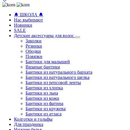
🔔 ШКОЛА 🔔
Нас выбирают
Новинки
SALE
Детские аксессуары для волоc
Заколки
Резинки
Ободки
Повязки
Бантики для малышей
Вязаные бантики
Бантики из натурального бархата
Бантики из натурального шелка
Бантики из репсовой ленты
Бантики из хлопка
Бантики из льна
Бантики из кожи
Бантики из фатина
Бантики из кружева
Бантики из атласа
Колготки и гольфы
Для праздника
Нижнее белье