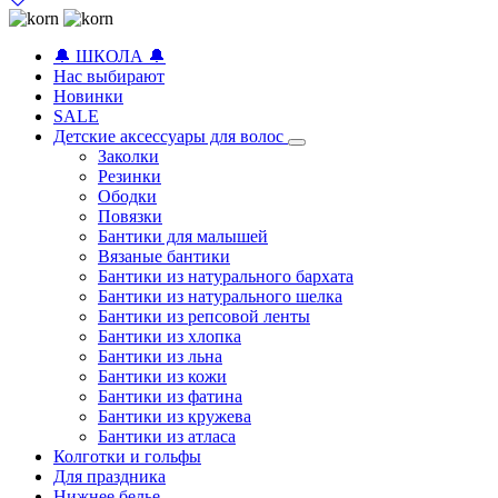
🔔 ШКОЛА 🔔
Нас выбирают
Новинки
SALE
Детские аксессуары для волоc
Заколки
Резинки
Ободки
Повязки
Бантики для малышей
Вязаные бантики
Бантики из натурального бархата
Бантики из натурального шелка
Бантики из репсовой ленты
Бантики из хлопка
Бантики из льна
Бантики из кожи
Бантики из фатина
Бантики из кружева
Бантики из атласа
Колготки и гольфы
Для праздника
Нижнее белье