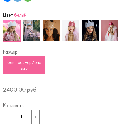
Цвет
белый
Размер
один размер/one
size
2400.00 руб
Количество
-
+