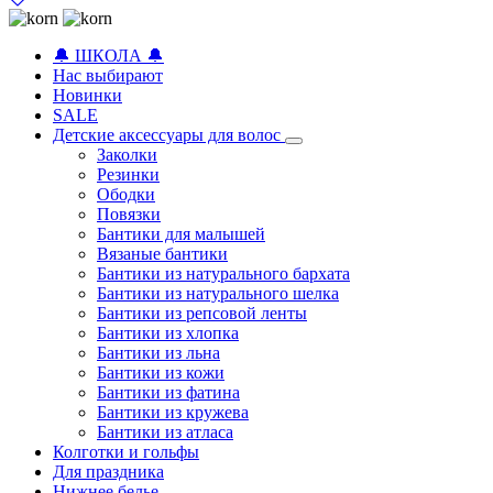
🔔 ШКОЛА 🔔
Нас выбирают
Новинки
SALE
Детские аксессуары для волоc
Заколки
Резинки
Ободки
Повязки
Бантики для малышей
Вязаные бантики
Бантики из натурального бархата
Бантики из натурального шелка
Бантики из репсовой ленты
Бантики из хлопка
Бантики из льна
Бантики из кожи
Бантики из фатина
Бантики из кружева
Бантики из атласа
Колготки и гольфы
Для праздника
Нижнее белье